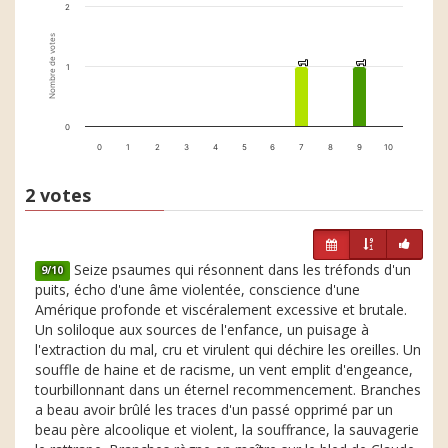
2
Nombre de votes
1
1
1
1
1
0
0
1
2
3
4
5
6
7
8
9
10
2 votes
Seize psaumes qui résonnent dans les tréfonds d'un
9/10
puits, écho d'une âme violentée, conscience d'une
Amérique profonde et viscéralement excessive et brutale.
Un soliloque aux sources de l'enfance, un puisage à
l'extraction du mal, cru et virulent qui déchire les oreilles. Un
souffle de haine et de racisme, un vent emplit d'engeance,
tourbillonnant dans un éternel recommencement. Branches
a beau avoir brûlé les traces d'un passé opprimé par un
beau père alcoolique et violent, la souffrance, la sauvagerie