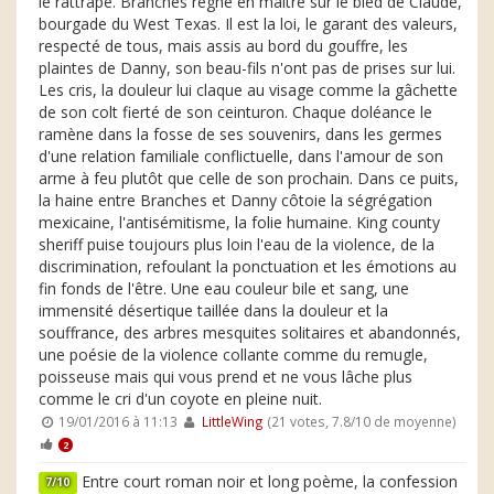
le rattrape. Branches règne en maître sur le bled de Claude,
bourgade du West Texas. Il est la loi, le garant des valeurs,
respecté de tous, mais assis au bord du gouffre, les
plaintes de Danny, son beau-fils n'ont pas de prises sur lui.
Les cris, la douleur lui claque au visage comme la gâchette
de son colt fierté de son ceinturon. Chaque doléance le
ramène dans la fosse de ses souvenirs, dans les germes
d'une relation familiale conflictuelle, dans l'amour de son
arme à feu plutôt que celle de son prochain. Dans ce puits,
la haine entre Branches et Danny côtoie la ségrégation
mexicaine, l'antisémitisme, la folie humaine. King county
sheriff puise toujours plus loin l'eau de la violence, de la
discrimination, refoulant la ponctuation et les émotions au
fin fonds de l'être. Une eau couleur bile et sang, une
immensité désertique taillée dans la douleur et la
souffrance, des arbres mesquites solitaires et abandonnés,
une poésie de la violence collante comme du remugle,
poisseuse mais qui vous prend et ne vous lâche plus
comme le cri d'un coyote en pleine nuit.
19/01/2016 à 11:13
LittleWing
(21 votes, 7.8/10 de moyenne)
2
Entre court roman noir et long poème, la confession
7/10