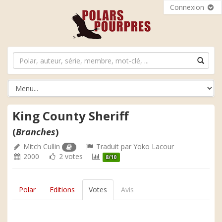
Connexion
King County Sheriff
(
Branches
)
Mitch Cullin
Traduit par
Yoko Lacour
2000
2 votes
8/10
Polar
Editions
Votes
Avis