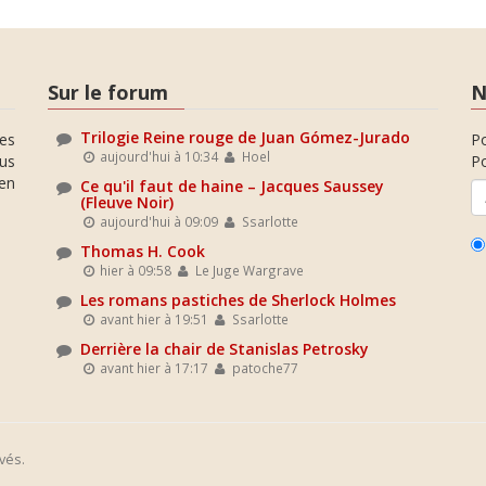
Sur le forum
N
Trilogie Reine rouge de Juan Gómez-Jurado
es
P
aujourd'hui à 10:34
Hoel
ous
Po
en
Ce qu'il faut de haine – Jacques Saussey
(Fleuve Noir)
aujourd'hui à 09:09
Ssarlotte
Thomas H. Cook
hier à 09:58
Le Juge Wargrave
Les romans pastiches de Sherlock Holmes
avant hier à 19:51
Ssarlotte
Derrière la chair de Stanislas Petrosky
avant hier à 17:17
patoche77
vés.