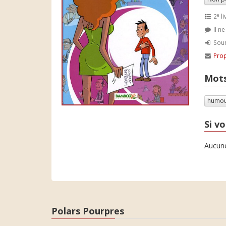
e
2
li
Il n
Soum
Prop
Mots
humo
Si vo
Aucune
Polars Pourpres