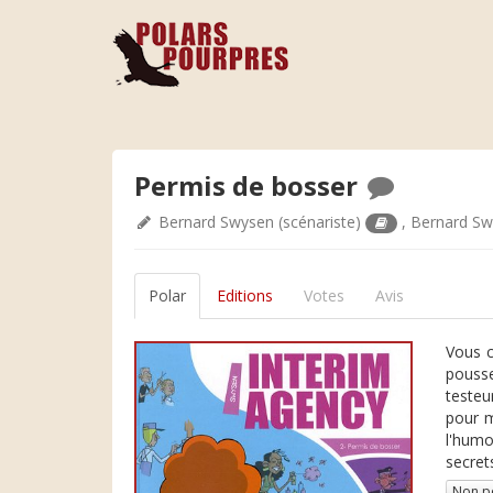
Permis de bosser
Bernard Swysen
(scénariste)
,
Bernard S
Polar
Editions
Votes
Avis
Vous c
pousse
testeu
pour m
l'humo
secret
Non p