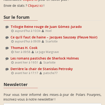
Envie de stats ?
Cliquez ici
!
Sur le forum
Trilogie Reine rouge de Juan Gómez-Jurado
aujourd'hui à 10:34
Hoel
Ce qu'il faut de haine – Jacques Saussey (Fleuve Noir)
aujourd'hui à 09:09
Ssarlotte
Thomas H. Cook
hier à 09:58
Le Juge Wargrave
Les romans pastiches de Sherlock Holmes
avant hier à 19:51
Ssarlotte
Derrière la chair de Stanislas Petrosky
avant hier à 17:17
patoche77
Newsletter
Pour vous tenir informé des mises-à-jour de Polars Pourpres,
inscrivez-vous à notre newsletter !