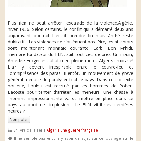
Plus rien ne peut arrêter l'escalade de la violence.Algérie,
hiver 1956. Selon certains, le conflit qui a démarré deux ans
auparavant pourrait bientôt prendre fin mais André reste
dubitatif... Les violences ne s'atténuent pas. Pire, les attentats
sont maintenant monnaie courante. Larbi Ben M'hidi,
membre fondateur du FLN, suit tout ceci de près. Un matin,
Amédée Froger est abattu en pleine rue et Alger s'embrase!
L'air y devient irrespirable entre le couvre-feu et
l'omniprésence des paras. Bientôt, un mouvement de grève
général menace de paralyser tout le pays. Dans ce contexte
houleux, Loulou est recruté par les hommes de Robert
Lacoste pour tenter d'arrêter les meneurs. Une chasse à
l'homme impressionnante va se mettre en place dans ce
pays au bord de l'implosion... Le FLN vit-il ses dernières
heures ?
Non polar
e
3
livre de la série
Algérie une guerre française
Il ne semble pas encore y avoir de sujet sur cet ouvrage sur le