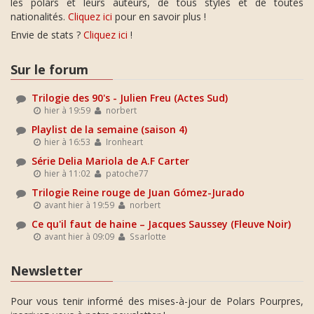
les polars et leurs auteurs, de tous styles et de toutes
nationalités.
Cliquez ici
pour en savoir plus !
Envie de stats ?
Cliquez ici
!
Sur le forum
Trilogie des 90's - Julien Freu (Actes Sud)
hier à 19:59
norbert
Playlist de la semaine (saison 4)
hier à 16:53
Ironheart
Série Delia Mariola de A.F Carter
hier à 11:02
patoche77
Trilogie Reine rouge de Juan Gómez-Jurado
avant hier à 19:59
norbert
Ce qu'il faut de haine – Jacques Saussey (Fleuve Noir)
avant hier à 09:09
Ssarlotte
Newsletter
Pour vous tenir informé des mises-à-jour de Polars Pourpres,