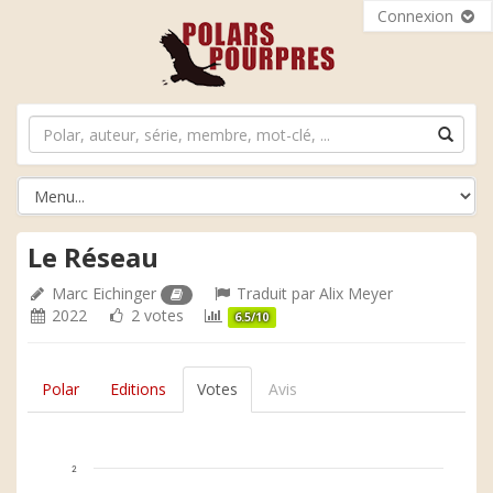
Connexion
Le Réseau
Marc Eichinger
Traduit par
Alix Meyer
2022
2 votes
6.5/10
Polar
Editions
Votes
Avis
2