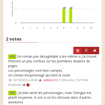
Nombre de votes
1
1
1
1
1
0
0
1
2
3
4
5
6
7
8
9
10
2 votes
Un roman pas désagréable à lire même si j'ai trouvé
7/10
l'histoire un peu confuse sur les premières dizaines de
pages.
Les personnages sont bien campés.
Un roman d'espionnage qui tient la route
18/10/2025 à 09:46
calimero13
(1260 votes, 7.5/10 de
moyenne)
2
j'ai bien aimé les personnages, mais l'intrigue est
6/10
plutôt moyenne. A voir si on les retrouve dans d'autres
aventures