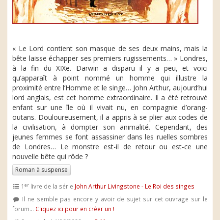
« Le Lord contient son masque de ses deux mains, mais la
bête laisse échapper ses premiers rugissements… » Londres,
à la fin du XIXe. Darwin a disparu il y a peu, et voici
qu’apparaît à point nommé un homme qui illustre la
proximité entre l’Homme et le singe… John Arthur, aujourd’hui
lord anglais, est cet homme extraordinaire. Il a été retrouvé
enfant sur une île où il vivait nu, en compagnie d’orang-
outans. Douloureusement, il a appris à se plier aux codes de
la civilisation, à dompter son animalité. Cependant, des
jeunes femmes se font assassiner dans les ruelles sombres
de Londres… Le monstre est-il de retour ou est-ce une
nouvelle bête qui rôde ?
Roman à suspense
er
1
livre de la série
John Arthur Livingstone - Le Roi des singes
Il ne semble pas encore y avoir de sujet sur cet ouvrage sur le
forum...
Cliquez ici pour en créer un !