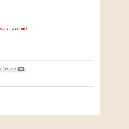
pour en créer un !
relique
90