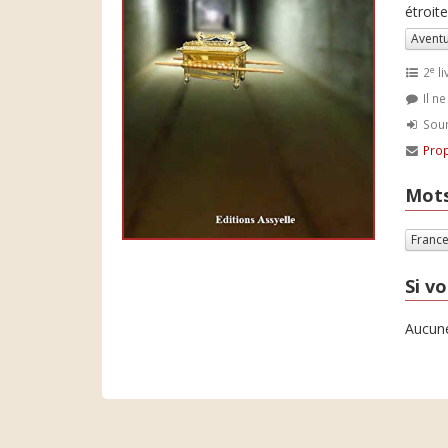
étroit
Avent
e
2
li
Il n
Soum
Prop
Mots
Franc
Si vo
Aucune