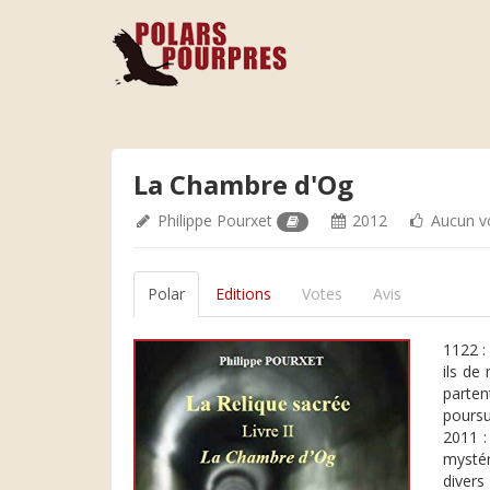
La Chambre d'Og
Philippe Pourxet
2012
Aucun v
Polar
Editions
Votes
Avis
1122 :
ils de
parten
poursu
2011 :
mystér
divers