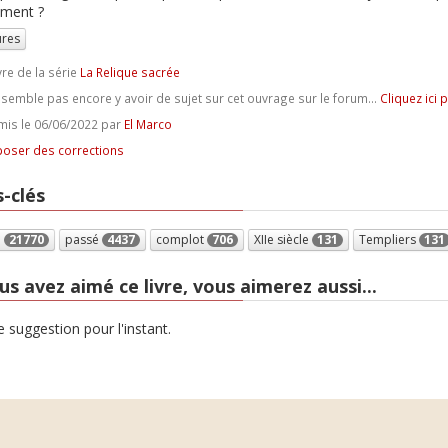
ement ?
ures
vre de la série
La Relique sacrée
e semble pas encore y avoir de sujet sur cet ouvrage sur le forum...
Cliquez ici 
is le 06/06/2022 par
El Marco
oser des corrections
-clés
e
21770
passé
4437
complot
706
XIIe siècle
131
Templiers
131
us avez aimé ce livre, vous aimerez aussi...
 suggestion pour l'instant.