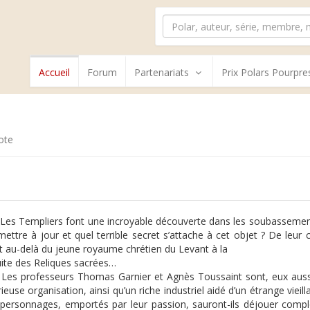
Accueil
Forum
Partenariats
Prix Polars Pourpre
ote
 Les Templiers font une incroyable découverte dans les soubassemen
 mettre à jour et quel terrible secret s’attache à cet objet ? De l
t au-delà du jeune royaume chrétien du Levant à la
ite des Reliques sacrées…
 Les professeurs Thomas Garnier et Agnès Toussaint sont, eux aussi
ieuse organisation, ainsi qu’un riche industriel aidé d’un étrange vieil
 personnages, emportés par leur passion, sauront-ils déjouer compl