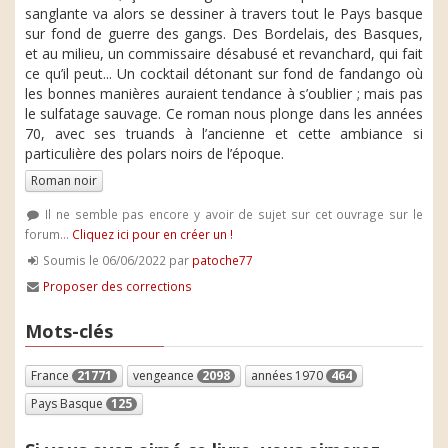
sanglante va alors se dessiner à travers tout le Pays basque
sur fond de guerre des gangs. Des Bordelais, des Basques,
et au milieu, un commissaire désabusé et revanchard, qui fait
ce qu’il peut... Un cocktail détonant sur fond de fandango où
les bonnes manières auraient tendance à s’oublier ; mais pas
le sulfatage sauvage. Ce roman nous plonge dans les années
70, avec ses truands à l’ancienne et cette ambiance si
particulière des polars noirs de l’époque.
Roman noir
Il ne semble pas encore y avoir de sujet sur cet ouvrage sur le
forum...
Cliquez ici pour en créer un !
Soumis le 06/06/2022 par
patoche77
Proposer des corrections
Mots-clés
France
21771
vengeance
2098
années 1970
464
Pays Basque
125