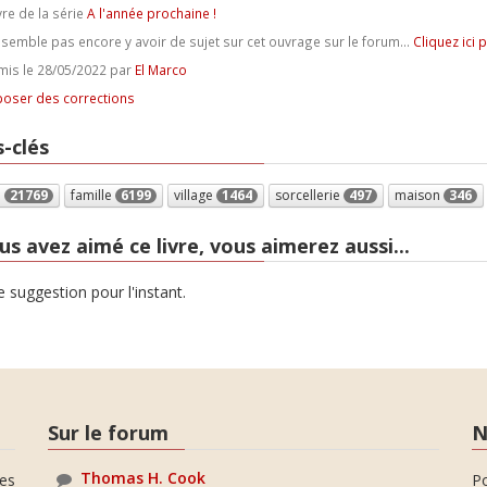
vre de la série
A l'année prochaine !
e semble pas encore y avoir de sujet sur cet ouvrage sur le forum...
Cliquez ici 
is le 28/05/2022 par
El Marco
oser des corrections
-clés
e
21769
famille
6199
village
1464
sorcellerie
497
maison
346
us avez aimé ce livre, vous aimerez aussi...
 suggestion pour l'instant.
Sur le forum
N
Thomas H. Cook
es
P