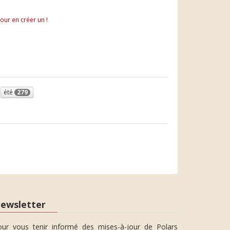
pour en créer un !
été
279
ewsletter
our vous tenir informé des mises-à-jour de Polars