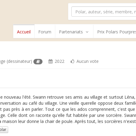
Accueil
Forum
Partenariats
Prix Polars Pourpre
uge
(dessinateur)
2022
Aucun vote
de nouveau l'été. Swann retrouve ses amis au village et surtout Léna,
nversation au café du village. Une vieille querelle oppose deux famil
t pas près à en parler. Tout ce que les ados comprennent, c'est que
lage. Celle dont on raconte qu'elle fut habitée par une sorcière. Swa
la maison leur donne la chair de poule. Après tout, les sorcières n'exis
olar