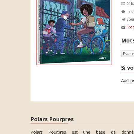
e
2
li
Il n
Soum
Prop
Mots
Franc
Si vo
Aucune
Polars Pourpres
Polars Pourpres est une base de donné