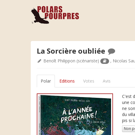
La Sorcière oubliée
Benoît Philippon
(scénariste)
,
Nicolas Sa
Polar
Editions
Votes
Avis
C'est 
une co
ne son
du vil
pis si 
Non p