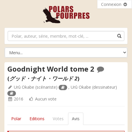
Connexion
Goodnight World tome 2
(
グッド・ナイト・ワールド 2
)
Urû Okabe
(scénariste)
,
Urû Okabe
(dessinateur)
2016
Aucun vote
Polar
Editions
Votes
Avis