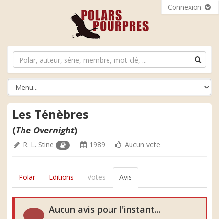
Connexion
Les Ténèbres
(
The Overnight
)
R. L. Stine
1989
Aucun vote
Polar
Editions
Votes
Avis
Aucun avis pour l'instant...