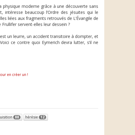
de la physique moderne grâce à une découverte sans
, intéresse beaucoup l’Ordre des jésuites qui le
les liées aux fragments retrouvés de L’Évangile de
 Frullifer servent-elles leur dessein ?
est un leurre, un accident transitoire à dompter, et
. Voici ce contre quoi Eymerich devra lutter, s’il ne
pour en créer un !
uisition
88
hérésie
12