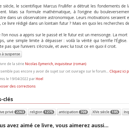
e siècle, le scientifique Marcus Frullifer a détruit les fondements 
ent. Mais sa formule mathématique, à l’origine du bouleversement
tre dans un observatoire astronomique. Leurs motivations seraient el
, ce livre rédigé dans un lointain futur ? Mais en quoi les recherches de
 l’on nous a appris sur le passé et le futur est un mensonge. La mort 
ps, une simple limite à dépasser : voilà la vérité qui terrifie l’Église
e pas que l’univers s’écroule, et avec lui tout ce en quoi il croit.
 à suspense
ivre de la série
Nicolas Eymerich, inquisiteur (roman)
e semble pas encore y avoir de sujet sur cet ouvrage sur le forum...
Cliquez ici 
is le 19/04/2022 par
Hoel
oser des corrections
-clés
ive privé
2263
religion
1275
anticipation
709
XIVe siècle
195
Inq
us avez aimé ce livre, vous aimerez aussi...