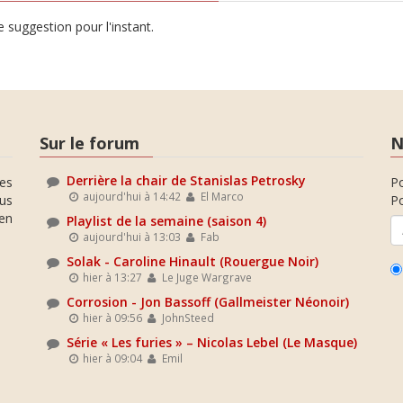
 suggestion pour l'instant.
Sur le forum
N
Derrière la chair de Stanislas Petrosky
es
P
aujourd'hui à 14:42
El Marco
ous
Po
en
Playlist de la semaine (saison 4)
aujourd'hui à 13:03
Fab
Solak - Caroline Hinault (Rouergue Noir)
hier à 13:27
Le Juge Wargrave
Corrosion - Jon Bassoff (Gallmeister Néonoir)
hier à 09:56
JohnSteed
Série « Les furies » – Nicolas Lebel (Le Masque)
hier à 09:04
Emil