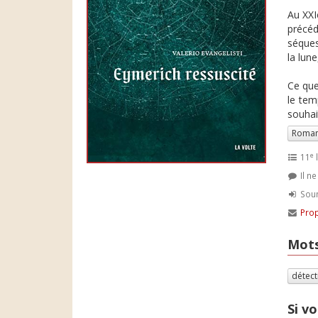
Au XXI
précéd
séques
la lune
Ce que
le tem
souhait
Roman
e
11
l
Il n
Soum
Prop
Mots
détect
Si vo