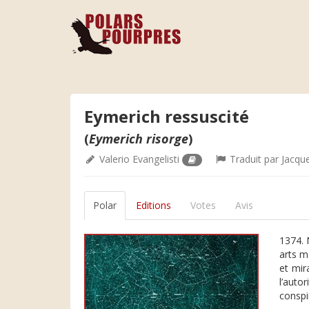
Eymerich ressuscité
(
Eymerich risorge
)
Valerio Evangelisti
Traduit par
Jacqu
Polar
Editions
Votes
Avis
1374. 
arts m
et mir
l’auto
conspi