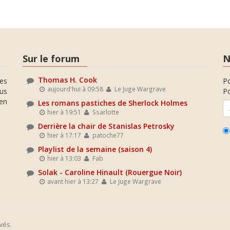
Sur le forum
N
Thomas H. Cook
es
P
aujourd'hui à 09:58
Le Juge Wargrave
ous
Po
en
Les romans pastiches de Sherlock Holmes
hier à 19:51
Ssarlotte
Derrière la chair de Stanislas Petrosky
hier à 17:17
patoche77
Playlist de la semaine (saison 4)
hier à 13:03
Fab
Solak - Caroline Hinault (Rouergue Noir)
avant hier à 13:27
Le Juge Wargrave
vés.