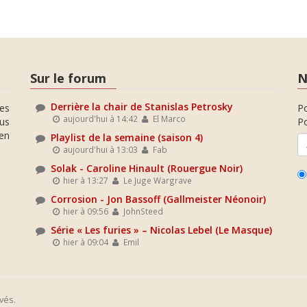
Sur le forum
N
Derrière la chair de Stanislas Petrosky
es
P
aujourd'hui à 14:42
El Marco
ous
Po
en
Playlist de la semaine (saison 4)
aujourd'hui à 13:03
Fab
Solak - Caroline Hinault (Rouergue Noir)
hier à 13:27
Le Juge Wargrave
Corrosion - Jon Bassoff (Gallmeister Néonoir)
hier à 09:56
JohnSteed
Série « Les furies » – Nicolas Lebel (Le Masque)
hier à 09:04
Emil
vés.