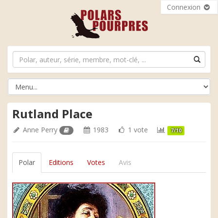
Connexion
Rutland Place
Anne Perry
1983
1 vote
7/10
Polar
Editions
Votes
Avis