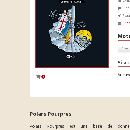
2
li
Il n
Soum
Prop
Mots
détect
Si vo
Aucune
1
Polars Pourpres
Polars Pourpres est une base de donné