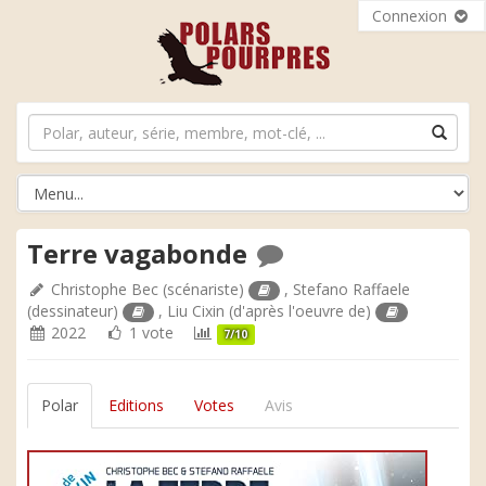
Connexion
Terre vagabonde
Christophe Bec
(scénariste)
,
Stefano Raffaele
(dessinateur)
,
Liu Cixin
(d'après l'oeuvre de)
2022
1 vote
7/10
Polar
Editions
Votes
Avis