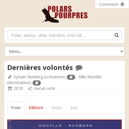
Connexion
Dernières volontés
Sylvain Runberg
(scénariste)
,
Miki Montllo
(dessinateur)
2018
Aucun vote
Polar
Editions
Votes
Avis