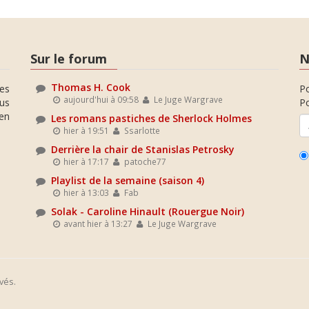
Sur le forum
N
Thomas H. Cook
es
P
aujourd'hui à 09:58
Le Juge Wargrave
ous
Po
en
Les romans pastiches de Sherlock Holmes
hier à 19:51
Ssarlotte
Derrière la chair de Stanislas Petrosky
hier à 17:17
patoche77
Playlist de la semaine (saison 4)
hier à 13:03
Fab
Solak - Caroline Hinault (Rouergue Noir)
avant hier à 13:27
Le Juge Wargrave
vés.