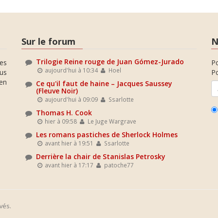
Sur le forum
N
Trilogie Reine rouge de Juan Gómez-Jurado
es
P
aujourd'hui à 10:34
Hoel
ous
Po
en
Ce qu'il faut de haine – Jacques Saussey
(Fleuve Noir)
aujourd'hui à 09:09
Ssarlotte
Thomas H. Cook
hier à 09:58
Le Juge Wargrave
Les romans pastiches de Sherlock Holmes
avant hier à 19:51
Ssarlotte
Derrière la chair de Stanislas Petrosky
avant hier à 17:17
patoche77
vés.