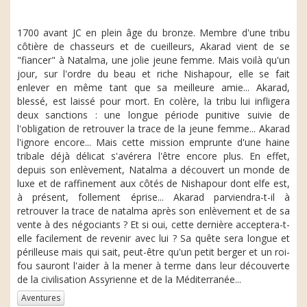
1700 avant JC en plein âge du bronze. Membre d'une tribu
côtière de chasseurs et de cueilleurs, Akarad vient de se
"fiancer" à Natalma, une jolie jeune femme. Mais voilà qu'un
jour, sur l'ordre du beau et riche Nishapour, elle se fait
enlever en même tant que sa meilleure amie... Akarad,
blessé, est laissé pour mort. En colère, la tribu lui infligera
deux sanctions : une longue période punitive suivie de
l'obligation de retrouver la trace de la jeune femme... Akarad
l'ignore encore... Mais cette mission emprunte d'une haine
tribale déjà délicat s'avérera l'être encore plus. En effet,
depuis son enlèvement, Natalma a découvert un monde de
luxe et de raffinement aux côtés de Nishapour dont elfe est,
à présent, follement éprise... Akarad parviendra-t-il à
retrouver la trace de natalma après son enlèvement et de sa
vente à des négociants ? Et si oui, cette dernière acceptera-t-
elle facilement de revenir avec lui ? Sa quête sera longue et
périlleuse mais qui sait, peut-être qu'un petit berger et un roi-
fou sauront l'aider à la mener à terme dans leur découverte
de la civilisation Assyrienne et de la Méditerranée...
Aventures