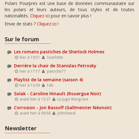
Polars Pourpres est une base de données communautaire sur
les polars et leurs auteurs, de tous styles et de toutes
nationalités.
Cliquez ici
pour en savoir plus !
Envie de stats ?
Cliquez ici
!
Sur le forum
Les romans pastiches de Sherlock Holmes
hier à 19:51
Ssarlotte
Derrière la chair de Stanislas Petrosky
hier à 17:17
patoche77
Playlist de la semaine (saison 4)
hier à 13:03
Fab
Solak - Caroline Hinault (Rouergue Noir)
avant hier à 13:27
Le Juge Wargrave
Corrosion - Jon Bassoff (Gallmeister Néonoir)
avant hier à 09:56
JohnSteed
Newsletter