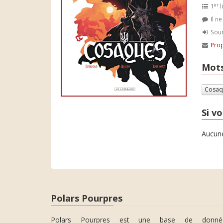
er
1
l
Il n
Soum
Prop
Mots
Cosaq
Si vo
Aucune
Polars Pourpres
Polars Pourpres est une base de donné