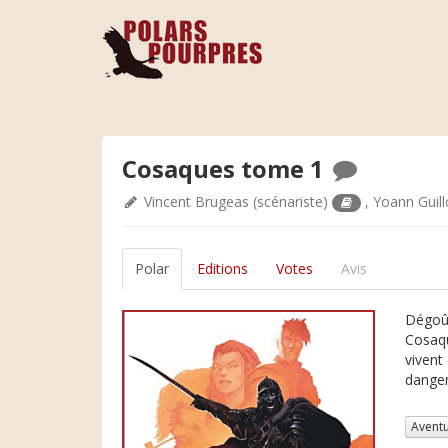
Cosaques tome 1
Vincent Brugeas
(scénariste)
,
Yoann Guill
Polar
Editions
Votes
Avis
Dégoût
Cosaqu
vivent
danger
Avent