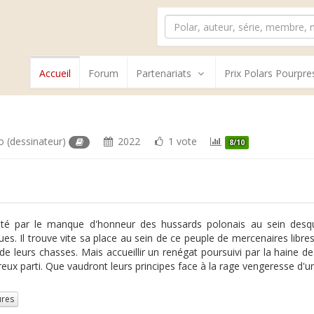
Accueil
Forum
Partenariats
Prix Polars Pourpre
o
(dessinateur)
2022
1 vote
8/10
é par le manque d'honneur des hussards polonais au sein desquels
es. Il trouve vite sa place au sein de ce peuple de mercenaires libres
 de leurs chasses. Mais accueillir un renégat poursuivi par la haine 
eux parti. Que vaudront leurs principes face à la rage vengeresse d'un 
ures