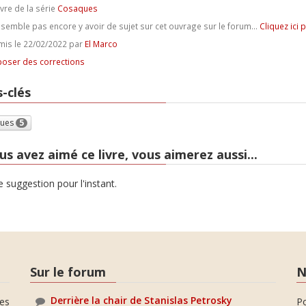
ivre de la série
Cosaques
e semble pas encore y avoir de sujet sur cet ouvrage sur le forum...
Cliquez ici 
is le 22/02/2022 par
El Marco
oser des corrections
-clés
ues
5
us avez aimé ce livre, vous aimerez aussi...
 suggestion pour l'instant.
Sur le forum
N
Derrière la chair de Stanislas Petrosky
es
P