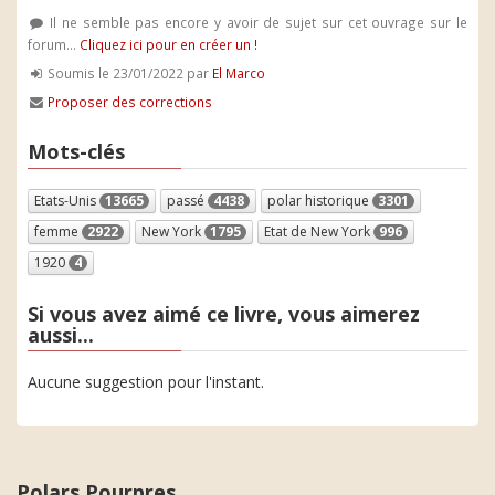
Il ne semble pas encore y avoir de sujet sur cet ouvrage sur le
forum...
Cliquez ici pour en créer un !
Soumis le 23/01/2022 par
El Marco
Proposer des corrections
Mots-clés
Etats-Unis
13665
passé
4438
polar historique
3301
femme
2922
New York
1795
Etat de New York
996
1920
4
Si vous avez aimé ce livre, vous aimerez
aussi...
Aucune suggestion pour l'instant.
Polars Pourpres