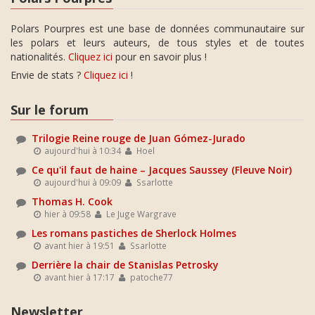
Polars Pourpres est une base de données communautaire sur
les polars et leurs auteurs, de tous styles et de toutes
nationalités.
Cliquez ici
pour en savoir plus !
Envie de stats ?
Cliquez ici
!
Sur le forum
Trilogie Reine rouge de Juan Gómez-Jurado
aujourd'hui à 10:34
Hoel
Ce qu'il faut de haine – Jacques Saussey (Fleuve Noir)
aujourd'hui à 09:09
Ssarlotte
Thomas H. Cook
hier à 09:58
Le Juge Wargrave
Les romans pastiches de Sherlock Holmes
avant hier à 19:51
Ssarlotte
Derrière la chair de Stanislas Petrosky
avant hier à 17:17
patoche77
Newsletter