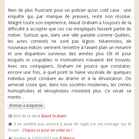
Rien de plus frustrant pour un policier qu’un cold case : une
enquête qui, par manque de preuves, reste non résolue.
Malgré toute son expérience, Maud Graham a toujours de la
difficulté à accepter que ces cas inexpliqués fassent partie du
métier. Surtout que, dans une ville paisible comme Québec,
les actes criminels ne sont pas légion. Néanmoins, de
nouveaux indices viennent remettre à l’avant-plan un meurtre
et une disparition survenus des années plus tôt et pour
lesquels ni coupables ni motivations n’avaient été trouvés.
Avec ses coéquipiers, Graham ne pourra que constater,
encore une fois, à quel point la haine viscérale de quelques
individus peut conduire au drame et à la dévastation. On
aimerait croire que, dans nos sociétés modernes, les crimes
homophobes et xénophobes n’existent plus. Ce serait se
mentir…
Roman à suspense
livre de la série
Maud Graham
Il ne semble pas encore y avoir de sujet sur cet ouvrage sur le
forum...
Cliquez ici pour en créer un !
Soumis le 22/01/2022 par
El Marco