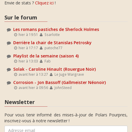
Envie de stats ?
Cliquez ici
!
Sur le forum
Les romans pastiches de Sherlock Holmes
hier à 19:51
Ssarlotte
Derrière la chair de Stanislas Petrosky
hier à 17:17
patoche77
Playlist de la semaine (saison 4)
hier à 13:03
Fab
Solak - Caroline Hinault (Rouergue Noir)
avant hier à 13:27
Le Juge Wargrave
Corrosion - Jon Bassoff (Gallmeister Néonoir)
avant hier à 09:56
JohnSteed
Newsletter
Pour vous tenir informé des mises-à-jour de Polars Pourpres,
inscrivez-vous à notre newsletter !