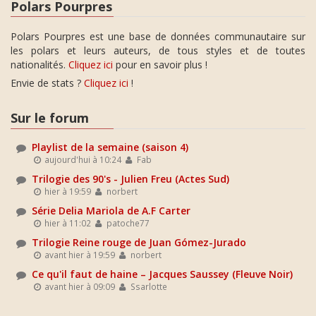
Polars Pourpres
Polars Pourpres est une base de données communautaire sur
les polars et leurs auteurs, de tous styles et de toutes
nationalités.
Cliquez ici
pour en savoir plus !
Envie de stats ?
Cliquez ici
!
Sur le forum
Playlist de la semaine (saison 4)
aujourd'hui à 10:24
Fab
Trilogie des 90's - Julien Freu (Actes Sud)
hier à 19:59
norbert
Série Delia Mariola de A.F Carter
hier à 11:02
patoche77
Trilogie Reine rouge de Juan Gómez-Jurado
avant hier à 19:59
norbert
Ce qu'il faut de haine – Jacques Saussey (Fleuve Noir)
avant hier à 09:09
Ssarlotte