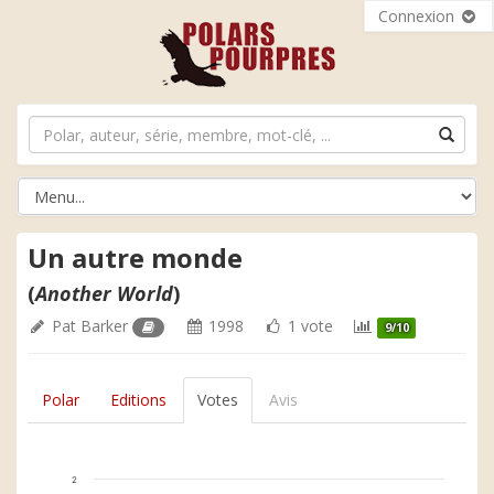
Connexion
Un autre monde
(
Another World
)
Pat Barker
1998
1 vote
9/10
Polar
Editions
Votes
Avis
2