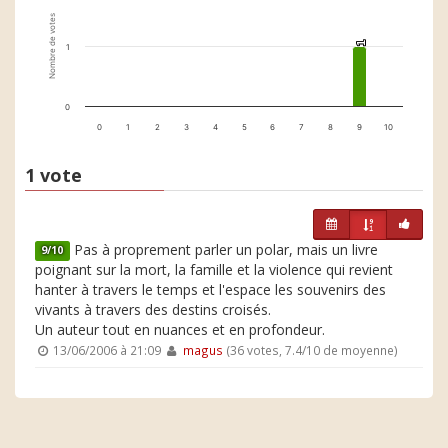
Nombre de votes
1
1
1
0
0
1
2
3
4
5
6
7
8
9
10
1 vote
Pas à proprement parler un polar, mais un livre
9/10
poignant sur la mort, la famille et la violence qui revient
hanter à travers le temps et l'espace les souvenirs des
vivants à travers des destins croisés.
Un auteur tout en nuances et en profondeur.
13/06/2006 à 21:09
magus
(36 votes, 7.4/10 de moyenne)