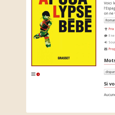
Voici 
l'Espa
on ne 
Roman
Prix
Il n
Soum
Prop
Mots
dispar
1
Si vo
Aucune