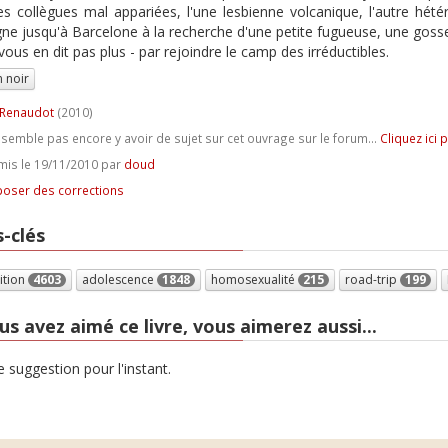
les collègues mal appariées, l'une lesbienne volcanique, l'autre hét
gne jusqu'à Barcelone à la recherche d'une petite fugueuse, une gosse m
vous en dit pas plus - par rejoindre le camp des irréductibles.
 noir
 Renaudot
(2010)
e semble pas encore y avoir de sujet sur cet ouvrage sur le forum...
Cliquez ici 
is le 19/11/2010 par
doud
oser des corrections
-clés
ition
4603
adolescence
1848
homosexualité
215
road-trip
199
us avez aimé ce livre, vous aimerez aussi...
 suggestion pour l'instant.