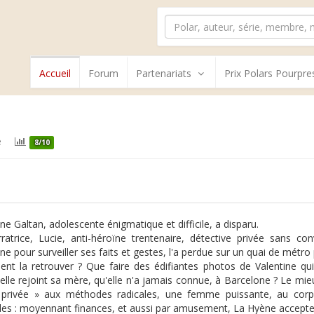
Accueil
Forum
Partenariats
Prix Polars Pourpre
e
8/10
ine Galtan, adolescente énigmatique et difficile, a disparu.
ratrice, Lucie, anti-héroïne trentenaire, détective privée sans c
ne pour surveiller ses faits et gestes, l'a perdue sur un quai de métro 
t la retrouver ? Que faire des édifiantes photos de Valentine qu
-elle rejoint sa mère, qu'elle n'a jamais connue, à Barcelone ? Le mie
privée » aux méthodes radicales, une femme puissante, au corps 
es : moyennant finances, et aussi par amusement, La Hyène accepte