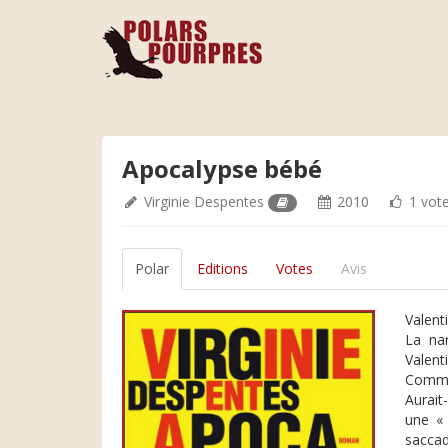
Apocalypse bébé
Virginie Despentes
2010
1 vot
Polar
Editions
Votes
Avis
Valent
La nar
Valenti
Commen
Aurait
une « 
saccad