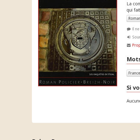
La com
qui fa
Roman
Il n
Soum
Prop
Mots
Franc
Si vo
Aucune