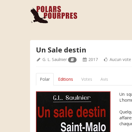
Un Sale destin
G. L. Saulnier
2017
Aucun vote
Polar
Editions
Votes
Avis
Un squ
L’homme
Quelqu
affair
chaque