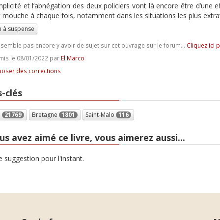
plicité et l’abnégation des deux policiers vont là encore être d’une e
it mouche à chaque fois, notamment dans les situations les plus extr
 à suspense
e semble pas encore y avoir de sujet sur cet ouvrage sur le forum...
Cliquez ici 
is le 08/01/2022 par
El Marco
oser des corrections
-clés
e
21769
Bretagne
1801
Saint-Malo
116
us avez aimé ce livre, vous aimerez aussi...
 suggestion pour l'instant.