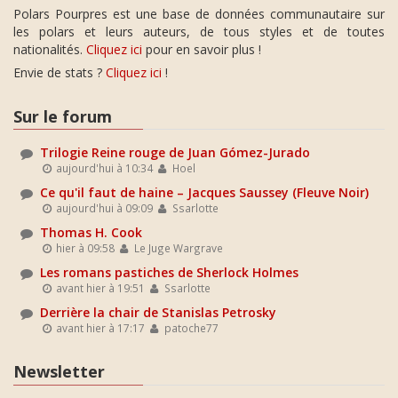
Polars Pourpres est une base de données communautaire sur
les polars et leurs auteurs, de tous styles et de toutes
nationalités.
Cliquez ici
pour en savoir plus !
Envie de stats ?
Cliquez ici
!
Sur le forum
Trilogie Reine rouge de Juan Gómez-Jurado
aujourd'hui à 10:34
Hoel
Ce qu'il faut de haine – Jacques Saussey (Fleuve Noir)
aujourd'hui à 09:09
Ssarlotte
Thomas H. Cook
hier à 09:58
Le Juge Wargrave
Les romans pastiches de Sherlock Holmes
avant hier à 19:51
Ssarlotte
Derrière la chair de Stanislas Petrosky
avant hier à 17:17
patoche77
Newsletter