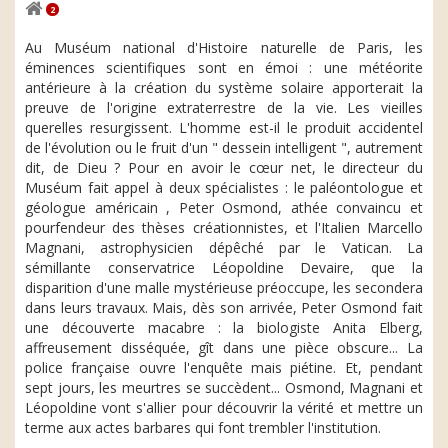
2
Au Muséum national d'Histoire naturelle de Paris, les
éminences scientifiques sont en émoi : une météorite
antérieure à la création du système solaire apporterait la
preuve de l'origine extraterrestre de la vie. Les vieilles
querelles resurgissent. L'homme est-il le produit accidentel
de l'évolution ou le fruit d'un " dessein intelligent ", autrement
dit, de Dieu ? Pour en avoir le cœur net, le directeur du
Muséum fait appel à deux spécialistes : le paléontologue et
géologue américain , Peter Osmond, athée convaincu et
pourfendeur des thèses créationnistes, et l'Italien Marcello
Magnani, astrophysicien dépêché par le Vatican. La
sémillante conservatrice Léopoldine Devaire, que la
disparition d'une malle mystérieuse préoccupe, les secondera
dans leurs travaux. Mais, dès son arrivée, Peter Osmond fait
une découverte macabre : la biologiste Anita Elberg,
affreusement disséquée, gît dans une pièce obscure... La
police française ouvre l'enquête mais piétine. Et, pendant
sept jours, les meurtres se succèdent... Osmond, Magnani et
Léopoldine vont s'allier pour découvrir la vérité et mettre un
terme aux actes barbares qui font trembler l'institution.