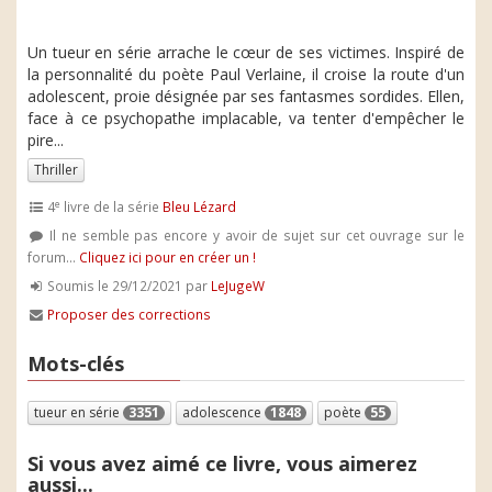
Un tueur en série arrache le cœur de ses victimes. Inspiré de
la personnalité du poète Paul Verlaine, il croise la route d'un
adolescent, proie désignée par ses fantasmes sordides. Ellen,
face à ce psychopathe implacable, va tenter d'empêcher le
pire...
Thriller
e
4
livre de la série
Bleu Lézard
Il ne semble pas encore y avoir de sujet sur cet ouvrage sur le
forum...
Cliquez ici pour en créer un !
Soumis le 29/12/2021 par
LeJugeW
Proposer des corrections
Mots-clés
tueur en série
3351
adolescence
1848
poète
55
Si vous avez aimé ce livre, vous aimerez
aussi...