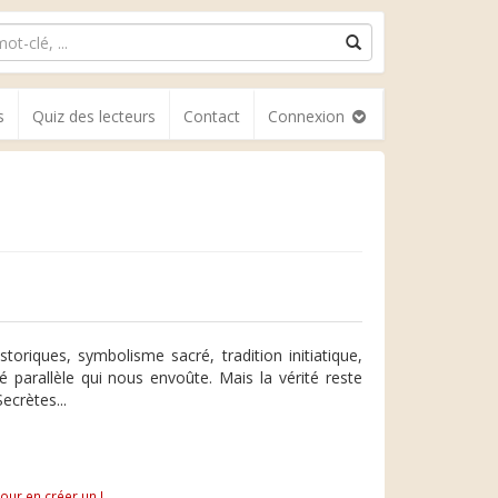
s
Quiz des lecteurs
Contact
Connexion
toriques, symbolisme sacré, tradition initiatique,
té parallèle qui nous envoûte. Mais la vérité reste
ecrètes...
pour en créer un !