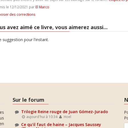
is le 12/12/2021 par
El Marco
oser des corrections
us avez aimé ce livre, vous aimerez aussi...
 suggestion pour l'instant.
Sur le forum
N
Trilogie Reine rouge de Juan Gómez-Jurado
es
P
aujourd'hui à 10:34
Hoel
ous
Po
en
Ce qu'il faut de haine – Jacques Saussey