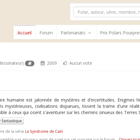
Accueil
Forum
Partenariats
Prix Polars Pourpre
dessinateur)
2009
Aucun vote
oire humaine est jalonnée de mystères et d'incertitudes. Enigmes his
és mystérieuses, civilisations disparues, tissent la trame d'une réali
ible à ceux qui osent s'aventurer sur les chemins sinueux des Terres S
r fantastique
vre de la série
Le Syndrome de Caïn
e semble pas encore y avoir de sujet sur cet ouvrage sur le forum...
Cliquez ici 