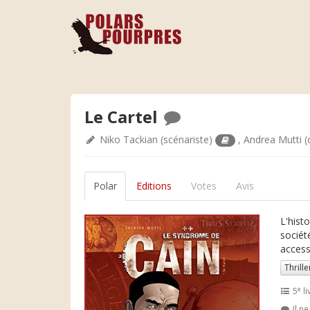
Le Cartel
Niko Tackian
(scénariste)
,
Andrea Mutti
(
Polar
Editions
Votes
Avis
L'hist
sociét
access
Thrille
e
5
li
Il n