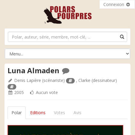
Connexion
Luna Almaden
Denis Lapière
(scénariste)
,
Clarke
(dessinateur)
2005
Aucun vote
Polar
Editions
Votes
Avis