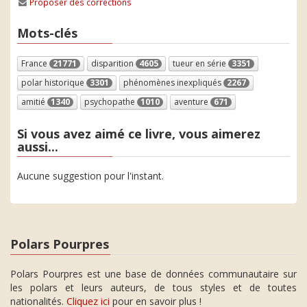
Proposer des corrections
Mots-clés
France
21771
disparition
4605
tueur en série
3351
polar historique
3301
phénomènes inexpliqués
2267
amitié
1340
psychopathe
1010
aventure
671
Si vous avez aimé ce livre, vous aimerez
aussi...
Aucune suggestion pour l'instant.
Polars Pourpres
Polars Pourpres est une base de données communautaire sur
les polars et leurs auteurs, de tous styles et de toutes
nationalités.
Cliquez ici
pour en savoir plus !