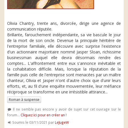
Olivia Chantry, trente ans, divorcée, dirige une agence de
communication réputée.
Brillante, farouchement indépendante, sa vie bascule le jour
de la mort de son oncle. Devenue la principale héritière de
l'entreprise familiale, elle découvre avec surprise l'existence
d'un actionnaire majoritaire nommé Jasper Sloan, richissime
businessman auquel elle devra désormais rendre des
comptes... L'affrontement entre eux s'annonce inévitable et
la cohabitation difficile. Mais, lorsque la réputation de la
famille puis celle de l'entreprise sont menacées par un maître
chanteur, Olivia et Jasper n'ont d'autre choix que d'unir leurs
efforts, et, au fil d'une enquête mouvementée, leur méfiance
réciproque se transforme en une irrésistible attirance...
Roman à suspense
Il ne semble pas encore y avoir de sujet sur cet ouvrage sur le
forum...
Cliquez ici pour en créer un !
Soumis le 03/11/2021 par
LeJugeW