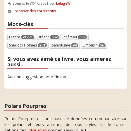
Soumis le 30/10/2021 par
LeJugeW
Proposer des corrections
Mots-clés
France
21771
trésor
662
château
362
Sherlock Holmes
251
banditisme
94
Limousin
56
Si vous avez aimé ce livre, vous aimerez
aussi...
Aucune suggestion pour l'instant.
Polars Pourpres
Polars Pourpres est une base de données communautaire sur
les polars et leurs auteurs, de tous styles et de toutes
nationalités.
Cliquez ici
pour en savoir plus !