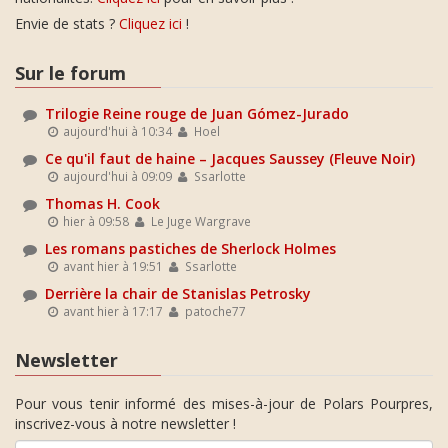
Envie de stats ?
Cliquez ici
!
Sur le forum
Trilogie Reine rouge de Juan Gómez-Jurado
aujourd'hui à 10:34
Hoel
Ce qu'il faut de haine – Jacques Saussey (Fleuve Noir)
aujourd'hui à 09:09
Ssarlotte
Thomas H. Cook
hier à 09:58
Le Juge Wargrave
Les romans pastiches de Sherlock Holmes
avant hier à 19:51
Ssarlotte
Derrière la chair de Stanislas Petrosky
avant hier à 17:17
patoche77
Newsletter
Pour vous tenir informé des mises-à-jour de Polars Pourpres,
inscrivez-vous à notre newsletter !