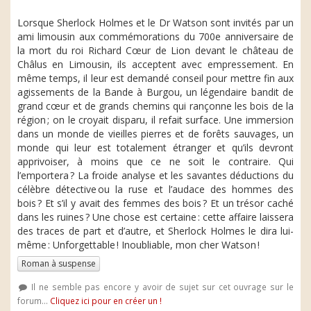
Lorsque Sherlock Holmes et le Dr Watson sont invités par un
ami limousin aux commémorations du 700e anniversaire de
la mort du roi Richard Cœur de Lion devant le château de
Châlus en Limousin, ils acceptent avec empressement. En
même temps, il leur est demandé conseil pour mettre fin aux
agissements de la Bande à Burgou, un légendaire bandit de
grand cœur et de grands chemins qui rançonne les bois de la
région ; on le croyait disparu, il refait surface. Une immersion
dans un monde de vieilles pierres et de forêts sauvages, un
monde qui leur est totalement étranger et qu’ils devront
apprivoiser, à moins que ce ne soit le contraire. Qui
l’emportera ? La froide analyse et les savantes déductions du
célèbre détective ou la ruse et l’audace des hommes des
bois ? Et s’il y avait des femmes des bois ? Et un trésor caché
dans les ruines ? Une chose est certaine : cette affaire laissera
des traces de part et d’autre, et Sherlock Holmes le dira lui-
même : Unforgettable ! Inoubliable, mon cher Watson !
Roman à suspense
Il ne semble pas encore y avoir de sujet sur cet ouvrage sur le
forum...
Cliquez ici pour en créer un !