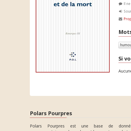
Il n
Soum
Prop
Mots
humou
Si vo
Aucune
Polars Pourpres
Polars Pourpres est une base de donné