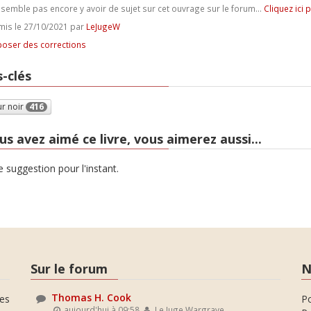
e semble pas encore y avoir de sujet sur cet ouvrage sur le forum...
Cliquez ici 
is le 27/10/2021 par
LeJugeW
oser des corrections
-clés
r noir
416
us avez aimé ce livre, vous aimerez aussi...
 suggestion pour l'instant.
Sur le forum
N
Thomas H. Cook
es
P
aujourd'hui à 09:58
Le Juge Wargrave