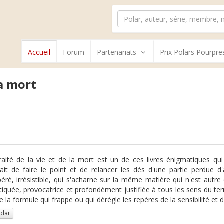
Accueil
Forum
Partenariats
Prix Polars Pourpre
la mort
e
traité de la vie et de la mort est un de ces livres énigmatiques q
sait de faire le point et de relancer les dés d'une partie perdue 
éré, irrésistible, qui s'acharne sur la même matière qui n'est aut
tiquée, provocatrice et profondément justifiée à tous les sens du 
e la formule qui frappe ou qui dérègle les repères de la sensibilité et 
olar