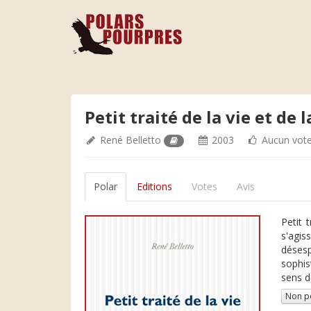
Petit traité de la vie et de 
René Belletto
2003
Aucun vot
Polar
Editions
Votes
Avis
Petit 
s'agis
désesp
sophis
sens d
Non p