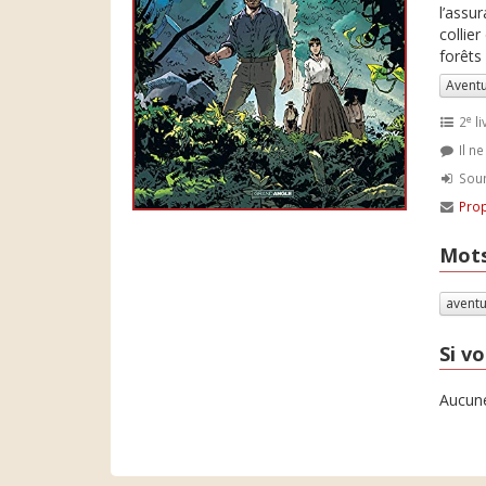
l’assu
collie
forêts 
Avent
e
2
li
Il n
Soum
Prop
Mots
avent
Si vo
Aucune