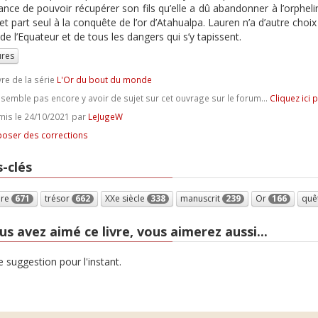
rance de pouvoir récupérer son fils qu’elle a dû abandonner à l’orph
r et part seul à la conquête de l’or d’Atahualpa. Lauren n’a d’autre cho
de l’Equateur et de tous les dangers qui s’y tapissent.
ures
vre de la série
L'Or du bout du monde
e semble pas encore y avoir de sujet sur cet ouvrage sur le forum...
Cliquez ici 
is le 24/10/2021 par
LeJugeW
oser des corrections
-clés
ure
671
trésor
662
XXe siècle
338
manuscrit
239
Or
166
quê
us avez aimé ce livre, vous aimerez aussi...
 suggestion pour l'instant.