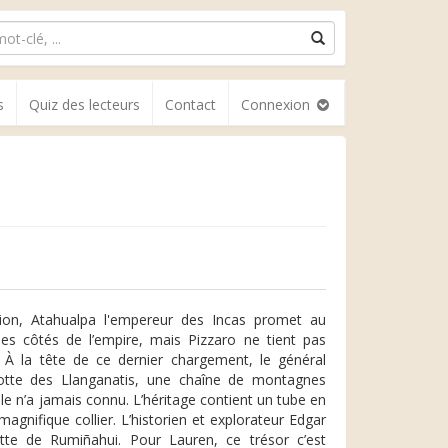
s
Quiz des lecteurs
Contact
Connexion
tion, Atahualpa l'empereur des Incas promet au
les côtés de l’empire, mais Pizzaro ne tient pas
. À la tête de ce dernier chargement, le général
otte des Llanganatis, une chaîne de montagnes
lle n’a jamais connu. L’héritage contient un tube en
gnifique collier. L’historien et explorateur Edgar
te de Rumiñahui. Pour Lauren, ce trésor c’est