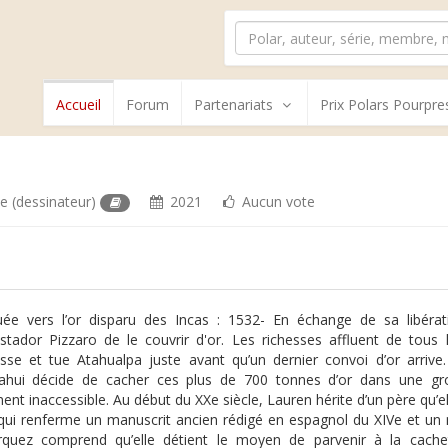
Accueil
Forum
Partenariats
Prix Polars Pourpre
te
(dessinateur)
2021
Aucun vote
ée vers l’or disparu des Incas : 1532- En échange de sa libéra
stador Pizzaro de le couvrir d'or. Les richesses affluent de tous 
se et tue Atahualpa juste avant qu’un dernier convoi d’or arrive
ahui décide de cacher ces plus de 700 tonnes d’or dans une gr
ent inaccessible. Au début du XXe siècle, Lauren hérite d’un père qu’e
 qui renferme un manuscrit ancien rédigé en espagnol du XIVe et un ma
quez comprend qu’elle détient le moyen de parvenir à la cachet