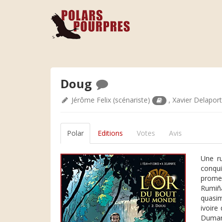
Doug
Jérôme Felix
(scénariste)
,
Xavier Delapor
Polar
Editions
Votes
Avis
Une ru
conqui
promes
Rumiñ
quasim
ivoire
Dumar