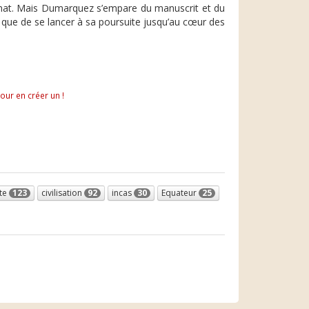
elinat. Mais Dumarquez s’empare du manuscrit et du
ix que de se lancer à sa poursuite jusqu’au cœur des
pour en créer un !
te
123
civilisation
92
incas
30
Equateur
25