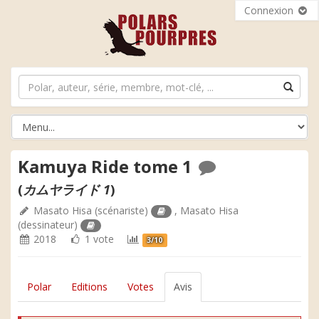
Connexion
Kamuya Ride tome 1
(
カムヤライド 1
)
Masato Hisa
(scénariste)
,
Masato Hisa
(dessinateur)
2018
1 vote
3/10
Polar
Editions
Votes
Avis