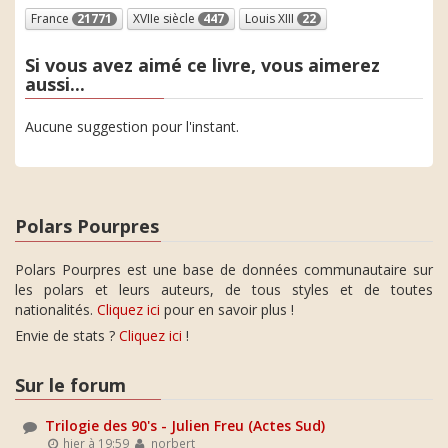
France
21771
XVIIe siècle
447
Louis XIII
22
Si vous avez aimé ce livre, vous aimerez
aussi...
Aucune suggestion pour l'instant.
Polars Pourpres
Polars Pourpres est une base de données communautaire sur
les polars et leurs auteurs, de tous styles et de toutes
nationalités.
Cliquez ici
pour en savoir plus !
Envie de stats ?
Cliquez ici
!
Sur le forum
Trilogie des 90's - Julien Freu (Actes Sud)
hier à 19:59
norbert