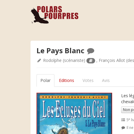
Le Pays Blanc
Rodolphe
(scénariste)
,
François Allot
(des
Polar
Editions
Votes
Avis
Les lé
cheval
Non p
e
5
li
Il n