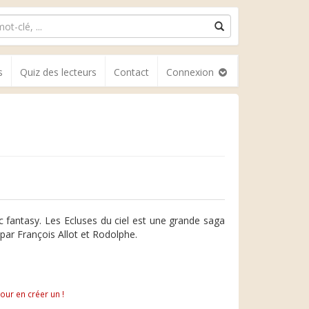
s
Quiz des lecteurs
Contact
Connexion
ic fantasy. Les Ecluses du ciel est une grande saga
ar François Allot et Rodolphe.
pour en créer un !