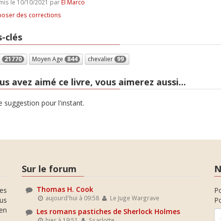
is le 10/10/2021 par
El Marco
oser des corrections
-clés
e
21770
Moyen Age
844
chevalier
99
us avez aimé ce livre, vous aimerez aussi...
 suggestion pour l'instant.
Sur le forum
N
Thomas H. Cook
es
P
aujourd'hui à 09:58
Le Juge Wargrave
ous
Po
en
Les romans pastiches de Sherlock Holmes
hier à 19:51
Ssarlotte