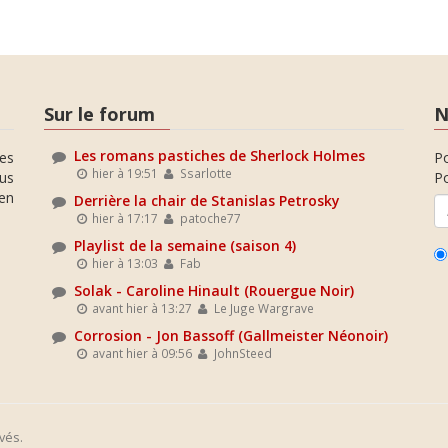
Sur le forum
N
Les romans pastiches de Sherlock Holmes
es
P
hier à 19:51
Ssarlotte
ous
Po
en
Derrière la chair de Stanislas Petrosky
hier à 17:17
patoche77
Playlist de la semaine (saison 4)
hier à 13:03
Fab
Solak - Caroline Hinault (Rouergue Noir)
avant hier à 13:27
Le Juge Wargrave
Corrosion - Jon Bassoff (Gallmeister Néonoir)
avant hier à 09:56
JohnSteed
vés.