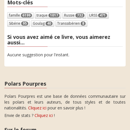
Mots-clés
famille
6199
traque
1017
Russie
732
URSS
471
Sibérie
95
Goulag
40
Transsibérien
8
Si vous avez aimé ce livre, vous aimerez
aussi...
Aucune suggestion pour l'instant.
Polars Pourpres
Polars Pourpres est une base de données communautaire sur
les polars et leurs auteurs, de tous styles et de toutes
nationalités.
Cliquez ici
pour en savoir plus !
Envie de stats ?
Cliquez ici
!
Sur le forum