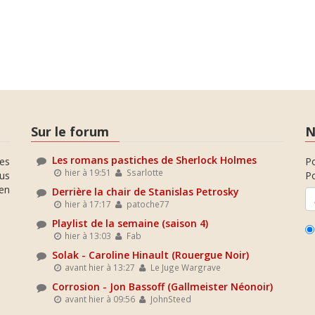
Sur le forum
N
Les romans pastiches de Sherlock Holmes
es
P
hier à 19:51
Ssarlotte
ous
Po
en
Derrière la chair de Stanislas Petrosky
hier à 17:17
patoche77
Playlist de la semaine (saison 4)
hier à 13:03
Fab
Solak - Caroline Hinault (Rouergue Noir)
avant hier à 13:27
Le Juge Wargrave
Corrosion - Jon Bassoff (Gallmeister Néonoir)
avant hier à 09:56
JohnSteed