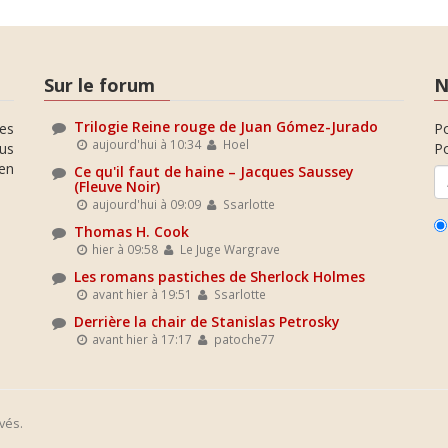
Sur le forum
N
Trilogie Reine rouge de Juan Gómez-Jurado
es
P
aujourd'hui à 10:34
Hoel
ous
Po
en
Ce qu'il faut de haine – Jacques Saussey
(Fleuve Noir)
aujourd'hui à 09:09
Ssarlotte
Thomas H. Cook
hier à 09:58
Le Juge Wargrave
Les romans pastiches de Sherlock Holmes
avant hier à 19:51
Ssarlotte
Derrière la chair de Stanislas Petrosky
avant hier à 17:17
patoche77
vés.