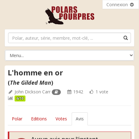
Connexion
L'homme en or
(
The Gilded Man
)
John Dickson Carr
1942
1 vote
6/10
Polar
Editions
Votes
Avis