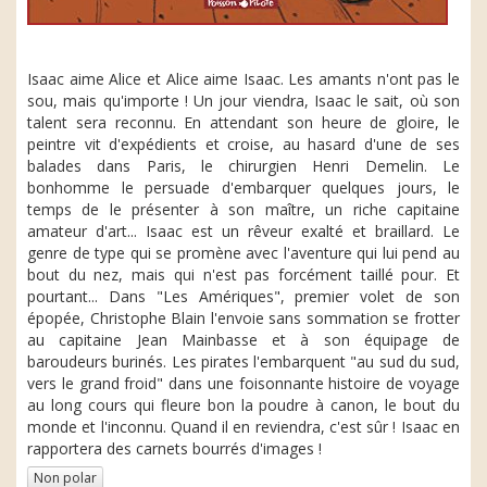
Isaac aime Alice et Alice aime Isaac. Les amants n'ont pas le
sou, mais qu'importe ! Un jour viendra, Isaac le sait, où son
talent sera reconnu. En attendant son heure de gloire, le
peintre vit d'expédients et croise, au hasard d'une de ses
balades dans Paris, le chirurgien Henri Demelin. Le
bonhomme le persuade d'embarquer quelques jours, le
temps de le présenter à son maître, un riche capitaine
amateur d'art... Isaac est un rêveur exalté et braillard. Le
genre de type qui se promène avec l'aventure qui lui pend au
bout du nez, mais qui n'est pas forcément taillé pour. Et
pourtant... Dans "Les Amériques", premier volet de son
épopée, Christophe Blain l'envoie sans sommation se frotter
au capitaine Jean Mainbasse et à son équipage de
baroudeurs burinés. Les pirates l'embarquent "au sud du sud,
vers le grand froid" dans une foisonnante histoire de voyage
au long cours qui fleure bon la poudre à canon, le bout du
monde et l'inconnu. Quand il en reviendra, c'est sûr ! Isaac en
rapportera des carnets bourrés d'images !
Non polar