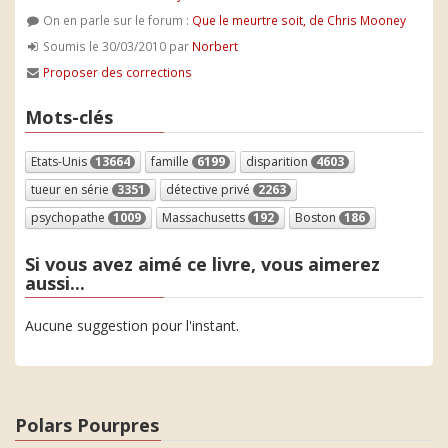
On en parle sur le forum :
Que le meurtre soit, de Chris Mooney
Soumis le 30/03/2010 par
Norbert
Proposer des corrections
Mots-clés
Etats-Unis
13664
famille
6199
disparition
4603
tueur en série
3351
détective privé
2263
psychopathe
1009
Massachusetts
192
Boston
186
Si vous avez aimé ce livre, vous aimerez
aussi...
Aucune suggestion pour l'instant.
Polars Pourpres