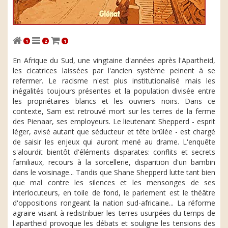
1
2
1
En Afrique du Sud, une vingtaine d'années après l'Apartheid,
les cicatrices laissées par l'ancien système peinent à se
refermer. Le racisme n'est plus institutionalisé mais les
inégalités toujours présentes et la population divisée entre
les propriétaires blancs et les ouvriers noirs. Dans ce
contexte, Sam est retrouvé mort sur les terres de la ferme
des Pienaar, ses employeurs. Le lieutenant Shepperd - esprit
léger, avisé autant que séducteur et tête brûlée - est chargé
de saisir les enjeux qui auront mené au drame. L'enquête
s'alourdit bientôt d'éléments disparates: conflits et secrets
familiaux, recours à la sorcellerie, disparition d'un bambin
dans le voisinage... Tandis que Shane Shepperd lutte tant bien
que mal contre les silences et les mensonges de ses
interlocuteurs, en toile de fond, le parlement est le théâtre
d'oppositions rongeant la nation sud-africaine... La réforme
agraire visant à redistribuer les terres usurpées du temps de
l'apartheid provoque les débats et souligne les tensions des