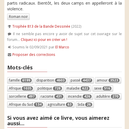
partis radicaux. Bientôt, les deux camps en appelleront à la
violence.
Roman noir
Trophée 813 de la Bande Dessinée
(2022)
Il ne semble pas encore y avoir de sujet sur cet ouvrage sur le
forum...
Cliquez ici pour en créer un !
Soumis le 02/09/2021 par
El Marco
Proposer des corrections
Mots-clés
famille
6199
disparition
4603
passé
4437
amour
3523
Afrique
1035
politique
728
maladie
622
sexe
516
sorcellerie
497
racisme
431
incendie
426
adultère
270
Afrique du Sud
134
agriculture
63
Sida
26
Si vous avez aimé ce livre, vous aimerez
aussi...