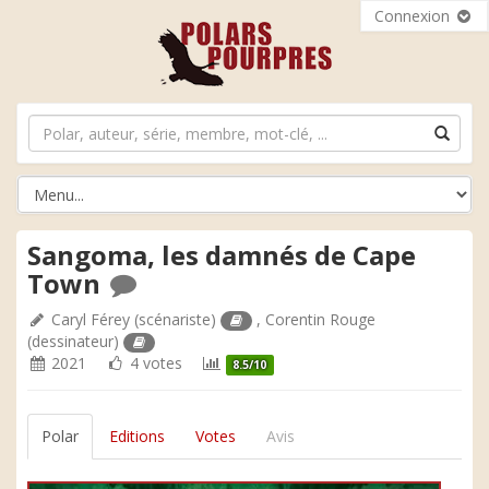
Connexion
Sangoma, les damnés de Cape
Town
Caryl Férey
(scénariste)
,
Corentin Rouge
(dessinateur)
2021
4 votes
8.5/10
Polar
Editions
Votes
Avis