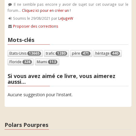
Il ne semble pas encore y avoir de sujet sur cet ouvrage sur le
forum...
Cliquez ici pour en créer un !
Soumis le 29/08/2021 par
LeJugeW
Proposer des corrections
Mots-clés
Etats-Unis
13665
trafic
1280
père
471
héritage
440
Floride
328
Miami
113
Si vous avez aimé ce livre, vous aimerez
aussi...
Aucune suggestion pour l'instant.
Polars Pourpres